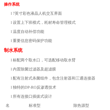
操作系统
l
7
英寸彩色液晶人机交互界面
l
设置上下班模式，耗材寿命管理模式
l
温度自动补偿功能
l
重要信息密码保护功能
制水系统
l
标配两个取水口，可选配移动取水臂
l
内置除菌过滤器及超滤膜
l
配有注射式杀菌组件，包含注射器和三通连接器
l
独特的
DP-RO
反渗透技术
l
所有连接口插拔式设计
名
标准型
除热源型